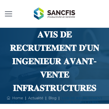
𝐀𝐕𝐈𝐒 𝐃𝐄
𝐑𝐄𝐂𝐑𝐔𝐓𝐄𝐌𝐄𝐍𝐓 𝐃’𝐔𝐍
𝐈𝐍𝐆𝐄𝐍𝐈𝐄𝐔𝐑 𝐀𝐕𝐀𝐍𝐓-
𝐕𝐄𝐍𝐓𝐄
𝐈𝐍𝐅𝐑𝐀𝐒𝐓𝐑𝐔𝐂𝐓𝐔𝐑𝐄𝐒
Home
|
Actualité
|
Blog
|
𝐀𝐕𝐈𝐒 𝐃𝐄 𝐑𝐄𝐂𝐑𝐔𝐓𝐄𝐌𝐄𝐍𝐓
𝐃’𝐔𝐍 𝐈𝐍𝐆𝐄𝐍𝐈𝐄𝐔𝐑 𝐀𝐕𝐀𝐍𝐓-𝐕𝐄𝐍𝐓𝐄 𝐈𝐍𝐅𝐑𝐀𝐒𝐓𝐑𝐔𝐂𝐓𝐔𝐑𝐄𝐒