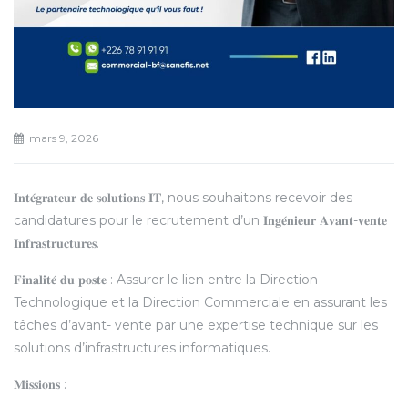
mars 9, 2026
𝐈𝐧𝐭𝐞́𝐠𝐫𝐚𝐭𝐞𝐮𝐫 𝐝𝐞 𝐬𝐨𝐥𝐮𝐭𝐢𝐨𝐧𝐬 𝐈𝐓, nous souhaitons recevoir des
candidatures pour le recrutement d’un 𝐈𝐧𝐠𝐞́𝐧𝐢𝐞𝐮𝐫 𝐀𝐯𝐚𝐧𝐭-𝐯𝐞𝐧𝐭𝐞
𝐈𝐧𝐟𝐫𝐚𝐬𝐭𝐫𝐮𝐜𝐭𝐮𝐫𝐞𝐬.
𝐅𝐢𝐧𝐚𝐥𝐢𝐭𝐞́ 𝐝𝐮 𝐩𝐨𝐬𝐭𝐞 : Assurer le lien entre la Direction
Technologique et la Direction Commerciale en assurant les
tâches d’avant- vente par une expertise technique sur les
solutions d’infrastructures informatiques.
𝐌𝐢𝐬𝐬𝐢𝐨𝐧𝐬 :