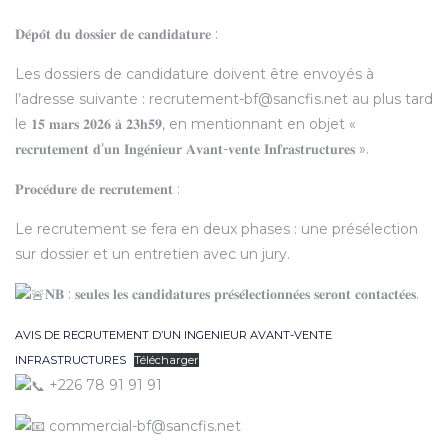
𝐃𝐞́𝐩𝐨̂𝐭 𝐝𝐮 𝐝𝐨𝐬𝐬𝐢𝐞𝐫 𝐝𝐞 𝐜𝐚𝐧𝐝𝐢𝐝𝐚𝐭𝐮𝐫𝐞 :
Les dossiers de candidature doivent être envoyés à
l’adresse suivante : recrutement-bf@sancfis.net au plus tard
le 𝟏𝟓 𝐦𝐚𝐫𝐬 𝟐𝟎𝟐𝟔 𝐚̀ 𝟐𝟑𝐡𝟓𝟗, en mentionnant en objet «
𝐫𝐞𝐜𝐫𝐮𝐭𝐞𝐦𝐞𝐧𝐭 𝐝’𝐮𝐧 𝐈𝐧𝐠𝐞́𝐧𝐢𝐞𝐮𝐫 𝐀𝐯𝐚𝐧𝐭-𝐯𝐞𝐧𝐭𝐞 𝐈𝐧𝐟𝐫𝐚𝐬𝐭𝐫𝐮𝐜𝐭𝐮𝐫𝐞𝐬 ».
𝐏𝐫𝐨𝐜𝐞́𝐝𝐮𝐫𝐞 𝐝𝐞 𝐫𝐞𝐜𝐫𝐮𝐭𝐞𝐦𝐞𝐧𝐭 :
Le recrutement se fera en deux phases : une présélection
sur dossier et un entretien avec un jury.
𝐍𝐁 : 𝐬𝐞𝐮𝐥𝐞𝐬 𝐥𝐞𝐬 𝐜𝐚𝐧𝐝𝐢𝐝𝐚𝐭𝐮𝐫𝐞𝐬 𝐩𝐫𝐞́𝐬𝐞́𝐥𝐞𝐜𝐭𝐢𝐨𝐧𝐧𝐞́𝐞𝐬 𝐬𝐞𝐫𝐨𝐧𝐭 𝐜𝐨𝐧𝐭𝐚𝐜𝐭𝐞́𝐞𝐬.
AVIS DE RECRUTEMENT D’UN INGENIEUR AVANT-VENTE
INFRASTRUCTURES
Télécharger
+226 78 91 91 91
commercial-bf@sancfis.net