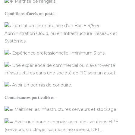
Maîtrise de l’anglais.
𝐂𝐨𝐧𝐝𝐢𝐭𝐢𝐨𝐧𝐬 𝐝’𝐚𝐜𝐜𝐞̀𝐬 𝐚𝐮 𝐩𝐨𝐬𝐭𝐞 :
Formation : être titulaire d’un Bac + 4/5 en
Administration Cloud, ou en Infrastructure Réseaux et
Systèmes,
Expérience professionnelle : minimum 3 ans,
Une expérience de commercial ou d’avant-vente
infrastructures dans une société de TIC sera un atout,
Avoir un permis de conduire.
𝐂𝐨𝐧𝐧𝐚𝐢𝐬𝐬𝐚𝐧𝐜𝐞𝐬 𝐩𝐚𝐫𝐭𝐢𝐜𝐮𝐥𝐢𝐞̀𝐫𝐞𝐬 :
Maîtriser les infrastructures serveurs et stockage ;
Avoir une bonne connaissance des solutions HPE
(serveurs, stockage, solutions associées), DELL